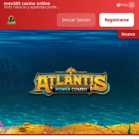
mex365 casino online
País
Slots clásicos y apuestas profesionales
Iniciar Sesión
Registrarse
Nuevo