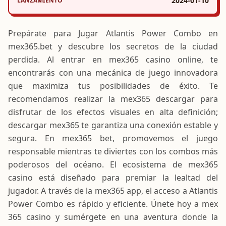
2024-01-10
LANZAMIENTO
Prepárate para Jugar Atlantis Power Combo en
mex365.bet y descubre los secretos de la ciudad
perdida. Al entrar en mex365 casino online, te
encontrarás con una mecánica de juego innovadora
que maximiza tus posibilidades de éxito. Te
recomendamos realizar la mex365 descargar para
disfrutar de los efectos visuales en alta definición;
descargar mex365 te garantiza una conexión estable y
segura. En mex365 bet, promovemos el juego
responsable mientras te diviertes con los combos más
poderosos del océano. El ecosistema de mex365
casino está diseñado para premiar la lealtad del
jugador. A través de la mex365 app, el acceso a Atlantis
Power Combo es rápido y eficiente. Únete hoy a mex
365 casino y sumérgete en una aventura donde la