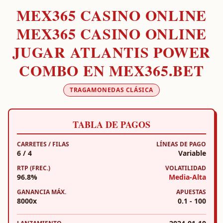
MEX365 CASINO ONLINE
MEX365 CASINO ONLINE
JUGAR ATLANTIS POWER
COMBO EN MEX365.BET
TRAGAMONEDAS CLÁSICA
TABLA DE PAGOS
CARRETES / FILAS
LÍNEAS DE PAGO
6 / 4
Variable
RTP (FREC.)
VOLATILIDAD
96.8%
Media-Alta
GANANCIA MÁX.
APUESTAS
8000x
0.1 - 100