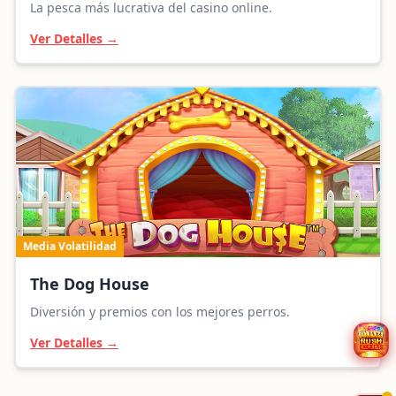
La pesca más lucrativa del casino online.
Ver Detalles →
Media Volatilidad
The Dog House
Diversión y premios con los mejores perros.
Ver Detalles →