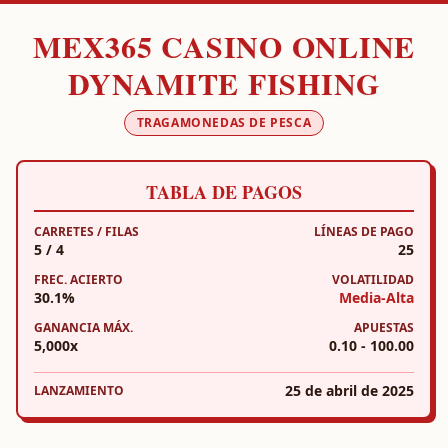
MEX365 CASINO ONLINE
DYNAMITE FISHING
TRAGAMONEDAS DE PESCA
TABLA DE PAGOS
CARRETES / FILAS
LÍNEAS DE PAGO
5 / 4
25
FREC. ACIERTO
VOLATILIDAD
30.1%
Media-Alta
GANANCIA MÁX.
APUESTAS
5,000x
0.10 - 100.00
25 de abril de 2025
LANZAMIENTO