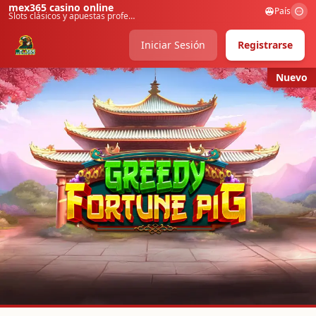
mex365 casino online
País
Slots clásicos y apuestas profesionales
Iniciar Sesión
Registrarse
Nuevo