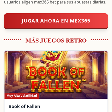
usuarios eligen mex365 bet para sus apuestas diarias.
JUGAR AHORA EN MEX365
MÁS JUEGOS RETRO
Muy Alta Volatilidad
Book of Fallen