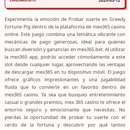
2023-05-12
LANZAMIENTO
Experimenta la emoción de Probar suerte en Greedy
Fortune Pig dentro de la plataforma de mex365 casino
online. Este juego combina una temática vibrante con
mecánicas de pago generosas, ideal para quienes
buscan diversión y ganancias en mex365.bet. Al utilizar
la mex365 app, podrás acceder cómodamente a este
slot desde cualquier lugar, aprovechando las ventajas
de descargar mex365 en tu dispositivo móvil. El juego
ofrece gráficos impresionantes y una jugabilidad
fluida que lo convierte en un favorito dentro de
mex365 casino. Ya sea que busques entretenimiento
casual o grandes premios, mex 365 casino te ofrece el
entorno seguro y emocionante que necesitas. No
pierdas la oportunidad de probar tu suerte con el
cerdo de la fortuna y descubrir por qué tantos