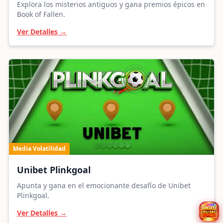
Explora los misterios antiguos y gana premios épicos en
Book of Fallen.
Ver Detalles →
Media Volatilidad
Unibet Plinkgoal
Apunta y gana en el emocionante desafío de Unibet
Plinkgoal.
Ver Detalles →