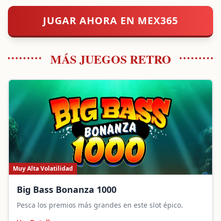
JUGAR AHORA EN MEX365
MÁS JUEGOS RETRO
Muy Alta Volatilidad
Big Bass Bonanza 1000
Pesca los premios más grandes en este slot épico.