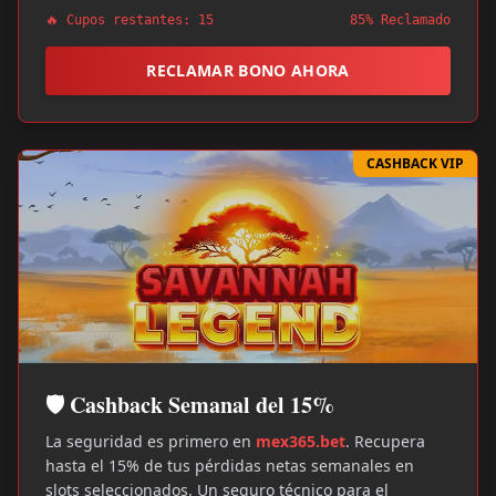
🔥 Cupos restantes: 15
85% Reclamado
RECLAMAR BONO AHORA
CASHBACK VIP
🛡️ Cashback Semanal del 15%
La seguridad es primero en
mex365.bet
. Recupera
hasta el 15% de tus pérdidas netas semanales en
slots seleccionados. Un seguro técnico para el