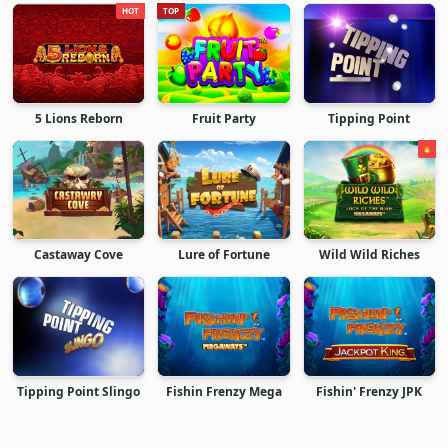
HOT
TOP
5 Lions Reborn
Fruit Party
Tipping Point
🔥
Castaway Cove
Lure of Fortune
Wild Wild Riches
Tipping Point Slingo
Fishin Frenzy Mega
Fishin' Frenzy JPK