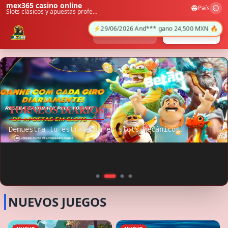
mex365 casino online
País
Slots clásicos y apuestas profesionales
Iniciar Sesión
Registrarse
📥
29/06/2026 Lui*** recibio bono 950 MXN 🎁
APP MÓVIL OPTIMIZADA
Descarga Mex365 para una experiencia sin
interrupciones.
NUEVOS JUEGOS