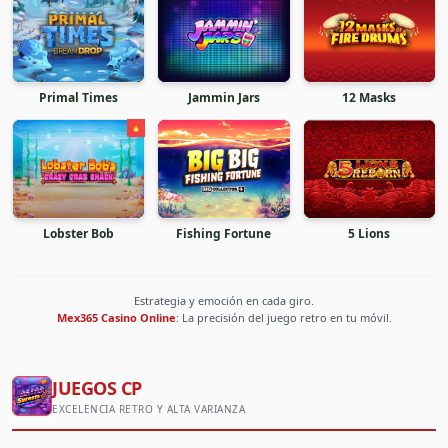
Primal Times
Jammin Jars
12 Masks
🔥
Lobster Bob
Fishing Fortune
5 Lions
Estrategia y emoción en cada giro.
Mex365 Casino Online
: La precisión del juego retro en tu móvil.
JUEGOS CP
EXCELENCIA RETRO Y ALTA VARIANZA