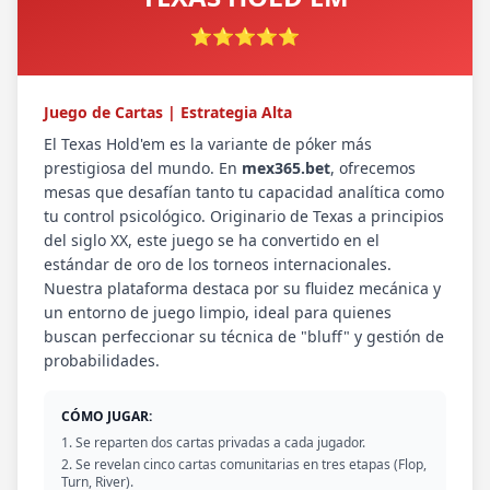
⭐⭐⭐⭐⭐
Juego de Cartas | Estrategia Alta
El Texas Hold'em es la variante de póker más
prestigiosa del mundo. En
mex365.bet
, ofrecemos
mesas que desafían tanto tu capacidad analítica como
tu control psicológico. Originario de Texas a principios
del siglo XX, este juego se ha convertido en el
estándar de oro de los torneos internacionales.
Nuestra plataforma destaca por su fluidez mecánica y
un entorno de juego limpio, ideal para quienes
buscan perfeccionar su técnica de "bluff" y gestión de
probabilidades.
CÓMO JUGAR:
1. Se reparten dos cartas privadas a cada jugador.
2. Se revelan cinco cartas comunitarias en tres etapas (Flop,
Turn, River).