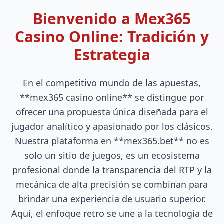
29/06/2026 Sof*** recibio bono 450 MXN 🎉
Bienvenido a Mex365
29/06/2026 Jos*** recibio reembolso 300 MXN 💵
Casino Online: Tradición y
29/06/2026 Ale*** recibio reembolso 460 MXN 🎊
29/06/2026 Pau*** retiro exitoso 13,700 MXN ✅
Estrategia
29/06/2026 AnaP*** recibio bono 750 MXN 🎁
29/06/2026 Reg*** retiro exitoso 9,600 MXN 💸
29/06/2026 Mat*** recibio reembolso 1,000 MXN 🎊
En el competitivo mundo de las apuestas,
29/06/2026 Andre*** recibio reembolso 980 MXN 🎊
**mex365 casino online** se distingue por
29/06/2026 Cam*** recibio bono 1,600 MXN ✨
ofrecer una propuesta única diseñada para el
29/06/2026 Fern*** recibio bono 1,100 MXN ✨
jugador analítico y apasionado por los clásicos.
29/06/2026 Dieg*** recibio reembolso 780 MXN 💵
Nuestra plataforma en **mex365.bet** no es
29/06/2026 Alej*** pego el jackpot de 193,000 MXN 🎰
29/06/2026 Mig*** recibio reembolso 80 MXN 🎊
solo un sitio de juegos, es un ecosistema
29/06/2026 Aleja*** gano 6,000 MXN 🏆
profesional donde la transparencia del RTP y la
29/06/2026 Alejan*** gano 8,500 MXN 🔥
mecánica de alta precisión se combinan para
29/06/2026 Jua*** pego el jackpot de 96,000 MXN 💥
brindar una experiencia de usuario superior.
29/06/2026 Mari*** retiro exitoso 6,800 MXN 💸
Aquí, el enfoque retro se une a la tecnología de
29/06/2026 Juan*** retiro exitoso 2,000 MXN 🏦