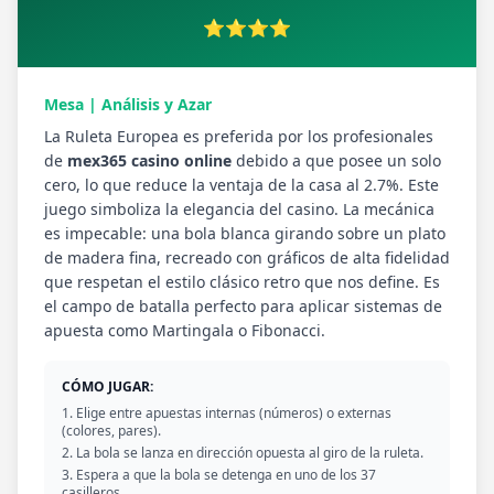
⭐⭐⭐⭐
Mesa | Análisis y Azar
La Ruleta Europea es preferida por los profesionales
de
mex365 casino online
debido a que posee un solo
cero, lo que reduce la ventaja de la casa al 2.7%. Este
juego simboliza la elegancia del casino. La mecánica
es impecable: una bola blanca girando sobre un plato
de madera fina, recreado con gráficos de alta fidelidad
que respetan el estilo clásico retro que nos define. Es
el campo de batalla perfecto para aplicar sistemas de
apuesta como Martingala o Fibonacci.
CÓMO JUGAR:
1. Elige entre apuestas internas (números) o externas
(colores, pares).
2. La bola se lanza en dirección opuesta al giro de la ruleta.
3. Espera a que la bola se detenga en uno de los 37
casilleros.