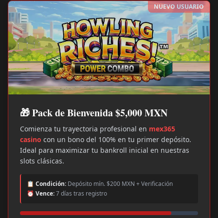
NUEVO USUARIO
🎁 Pack de Bienvenida $5,000 MXN
Comienza tu trayectoria profesional en
mex365
casino
con un bono del 100% en tu primer depósito.
Ideal para maximizar tu bankroll inicial en nuestras
slots clásicas.
📋
Condición:
Depósito mín. $200 MXN + Verificación
⏰
Vence:
7 días tras registro