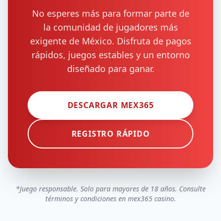
No esperes más para formar parte de
la comunidad de jugadores más
exigente de México. Disfruta de pagos
rápidos, juegos estables y un entorno
diseñado para ganar.
DESCARGAR MEX365
REGISTRO RÁPIDO
*Juego responsable. Solo para mayores de 18 años. Consulte
términos y condiciones en mex365 casino.