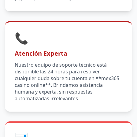
📞
Atención Experta
Nuestro equipo de soporte técnico está
disponible las 24 horas para resolver
cualquier duda sobre tu cuenta en **mex365
casino online**. Brindamos asistencia
humana y experta, sin respuestas
automatizadas irrelevantes.