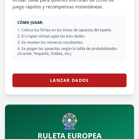
juego rápidos y recompensas instantáneas.
CÓMO JUGAR:
1. Coloca tus fichas en las áreas de apuesta del tapete.
2. El crupier virtual agita los tres dados.
3. Se revelan los números resultantes.
4. Se pagan las apuestas según la tabla de probabilidades
(Grande, Pequeño, Dobles, etc).
LANZAR DADOS
🎡
RULETA EUROPEA