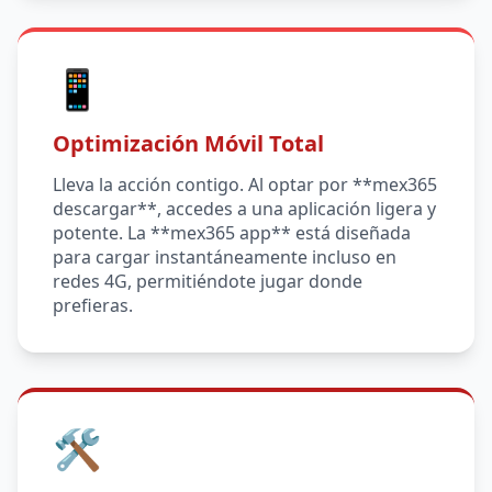
29/06/2026 AnaM*** pego el jackpot de 35,000 MXN 🎰
29/06/2026 Maria*** recibio reembolso 140 MXN 💵
29/06/2026 Paul*** retiro exitoso 9,700 MXN 💸
📱
Optimización Móvil Total
Lleva la acción contigo. Al optar por **mex365
descargar**, accedes a una aplicación ligera y
potente. La **mex365 app** está diseñada
para cargar instantáneamente incluso en
redes 4G, permitiéndote jugar donde
prefieras.
🛠️