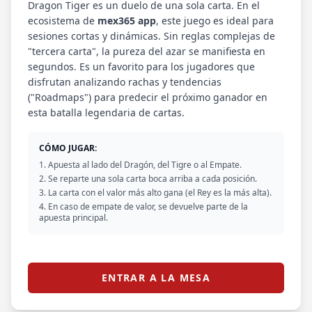
Dragon Tiger es un duelo de una sola carta. En el
ecosistema de
mex365 app
, este juego es ideal para
sesiones cortas y dinámicas. Sin reglas complejas de
"tercera carta", la pureza del azar se manifiesta en
segundos. Es un favorito para los jugadores que
disfrutan analizando rachas y tendencias
("Roadmaps") para predecir el próximo ganador en
esta batalla legendaria de cartas.
CÓMO JUGAR:
1. Apuesta al lado del Dragón, del Tigre o al Empate.
2. Se reparte una sola carta boca arriba a cada posición.
3. La carta con el valor más alto gana (el Rey es la más alta).
4. En caso de empate de valor, se devuelve parte de la
apuesta principal.
ENTRAR A LA MESA