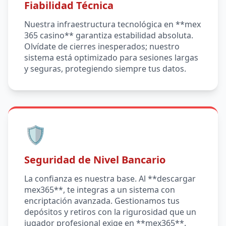
Fiabilidad Técnica
Nuestra infraestructura tecnológica en **mex
365 casino** garantiza estabilidad absoluta.
Olvídate de cierres inesperados; nuestro
sistema está optimizado para sesiones largas
y seguras, protegiendo siempre tus datos.
🛡️
Seguridad de Nivel Bancario
La confianza es nuestra base. Al **descargar
mex365**, te integras a un sistema con
encriptación avanzada. Gestionamos tus
depósitos y retiros con la rigurosidad que un
jugador profesional exige en **mex365**.